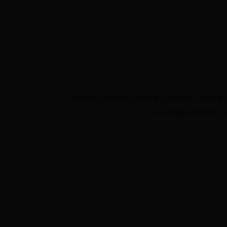
中共石嘴山市委组织部 版权所有 未经授权禁止复制或建立镜像 Copyright 2
承办:石嘴山市委组织部 Email:z