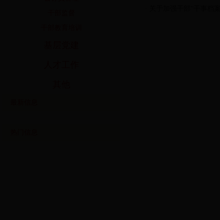
·
关于加强干部“干事档
干部监督
干部教育培训
基层党建
人才工作
其他
最新信息
热门信息